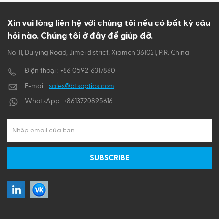
ไทย
Xin vui lòng liên hệ với chúng tôi nếu có bất kỳ câu
hỏi nào. Chúng tôi ở đây để giúp đỡ.
Tiếng việt
No. 11, Duiying Road, Jimei district, Xiamen 361021, P.R. China
Điện thoại :
+86 0592-6317860
E-mail :
sales@btsoptics.com
WhatsApp :
+8613720895616