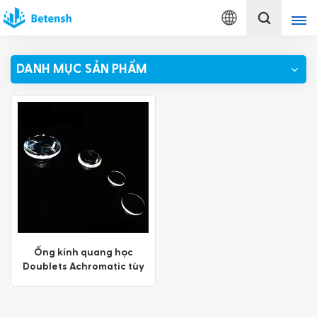
Tiếng
Việt
DANH MỤC SẢN PHẨM
English
français
Deutsch
italiano
русский
español
Ống kính quang học
Doublets Achromatic tùy
português
chỉnh
Türkçe