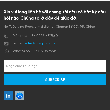
ไทย
Xin vui lòng liên hệ với chúng tôi nếu có bất kỳ câu
hỏi nào. Chúng tôi ở đây để giúp đỡ.
Tiếng việt
No. 11, Duiying Road, Jimei district, Xiamen 361021, P.R. China
Điện thoại :
+86 0592-6317860
E-mail :
sales@btsoptics.com
WhatsApp :
+8613720895616