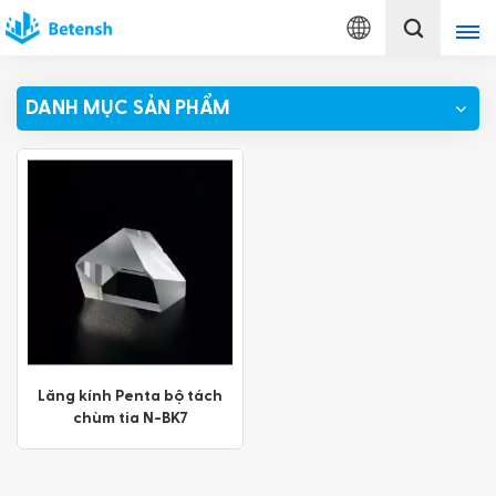
Tiếng
Việt
DANH MỤC SẢN PHẨM
English
français
Deutsch
italiano
русский
español
Lăng kính Penta bộ tách
chùm tia N-BK7
português
Türkçe