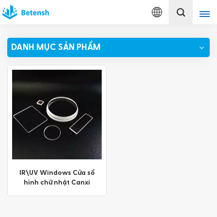
Tiếng
Việt
DANH MỤC SẢN PHẨM
English
français
Deutsch
italiano
русский
español
IR\UV Windows Cửa sổ
hình chữ nhật Canxi
português
Fluoride CaF2
Türkçe