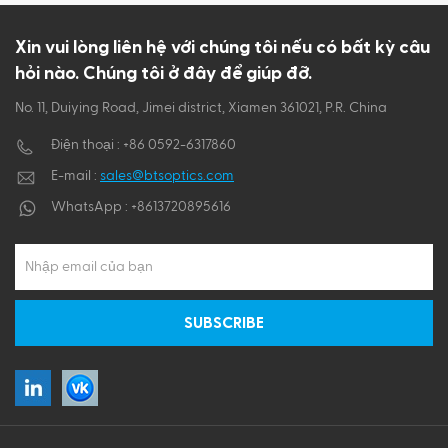
ไทย
Xin vui lòng liên hệ với chúng tôi nếu có bất kỳ câu
hỏi nào. Chúng tôi ở đây để giúp đỡ.
Tiếng việt
No. 11, Duiying Road, Jimei district, Xiamen 361021, P.R. China
Điện thoại :
+86 0592-6317860
E-mail :
sales@btsoptics.com
WhatsApp :
+8613720895616