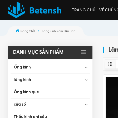
TRANG CHỦ
VỀ CHÚNG
Trang Chủ
Lăng Kính Nêm Sơn Đen
Lăn
DANH MỤC SẢN PHẨM
Ống kính
lăng kính
Ống kính que
cửa sổ
Thấu kính phi cầu