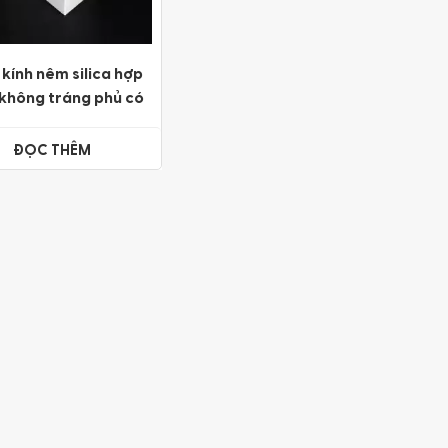
kính nêm silica hợp
 không tráng phủ có
ộ chính xác cao
ĐỌC THÊM