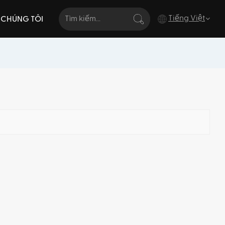
Tiếng Việt
I CHÚNG TÔI
English
français
Deutsch
italiano
русский
español
português
Türkçe