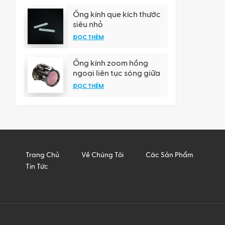
Ống kính que kích thước
siêu nhỏ
ĐỌC THÊM
Ống kính zoom hồng
ngoại liên tục sóng giữa
ĐỌC THÊM
Trang Chủ
Về Chúng Tôi
Các Sản Phẩm
Tin Tức