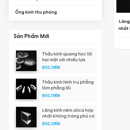
Ống kính thu phóng
Lăng 
nhất
đ
Sản Phẩm Mới
Thấu kính quang học lồi
hai mặt với nhiều lựa
chọn lớp phủ khác nhau
ĐỌC THÊM
Thấu kính hình trụ phẳng
lõm phẳng lồi
ĐỌC THÊM
Lăng kính nêm silica hợp
nhất không tráng phủ có
độ chính xác cao
ĐỌC THÊM