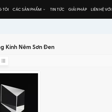
 TÔI
CÁC SẢN PHẨM
TIN TỨC
GIẢI PHÁP
LIÊN HỆ VỚ
g Kính Nêm Sơn Đen